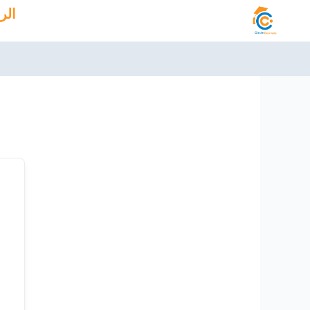
خطي
الر
لى
لمحتوى