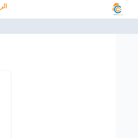
خطي
الر
لى
لمحتوى