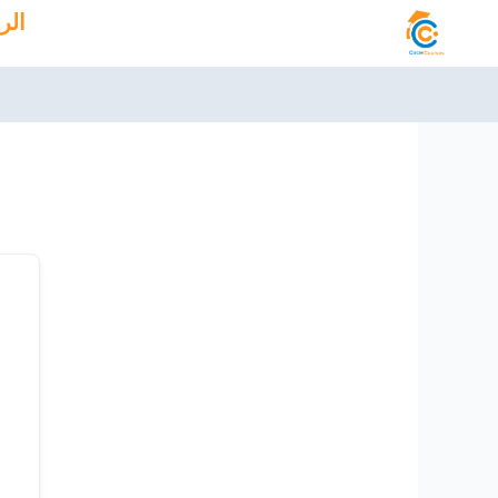
خطي
الر
لى
لمحتوى