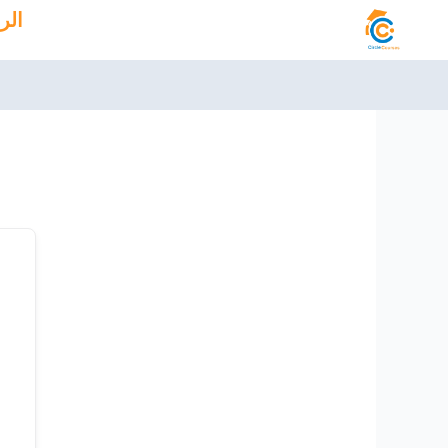
خطي
الر
لى
لمحتوى