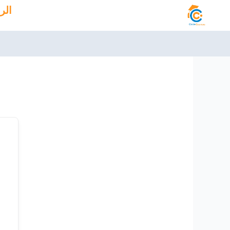
خطي
الر
لى
لمحتوى