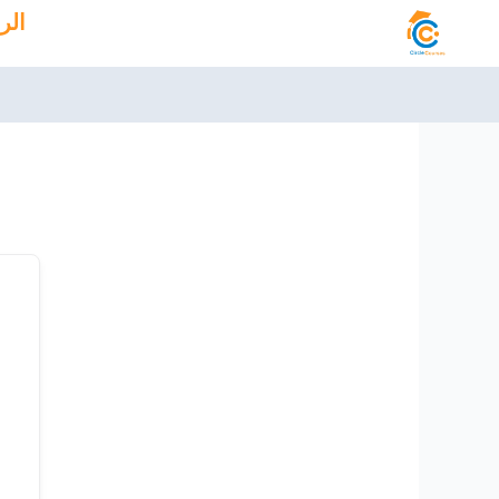
خطي
الر
لى
لمحتوى