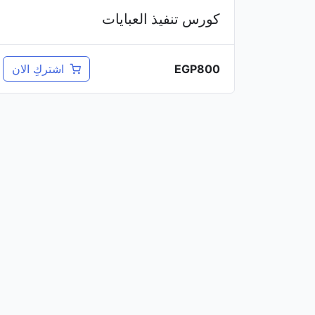
كورس تنفيذ العبايات
EGP
800
اشتركِ الان