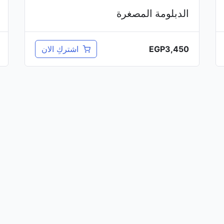
الدبلومة المصغرة
EGP
3,450
اشتركِ الان