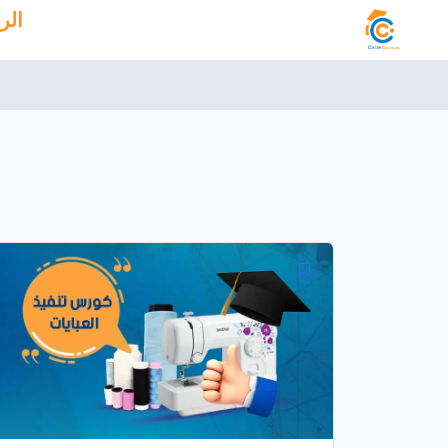
خطي
الر
لى
لمحتوى